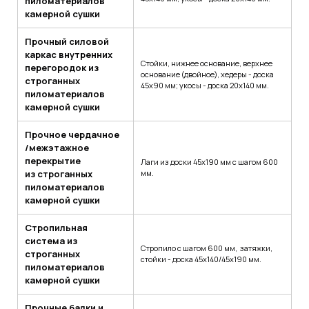
пиломатериалов
камерной сушки
Прочный силовой
каркас внутренних
Стойки, нижнее основание, верхнее
перегородок из
основание (двойное), хедеры - доска
строганных
45х90 мм; укосы - доска 20х140 мм.
пиломатериалов
камерной сушки
Прочное чердачное
/межэтажное
перекрытие
Лаги из доски 45х190 мм с шагом 600
из строганных
мм.
пиломатериалов
камерной сушки
Стропильная
система из
Стропило с шагом 600 мм, затяжки,
строганных
стойки - доска 45х140/45х190 мм.
пиломатериалов
камерной сушки
Прочные балки и