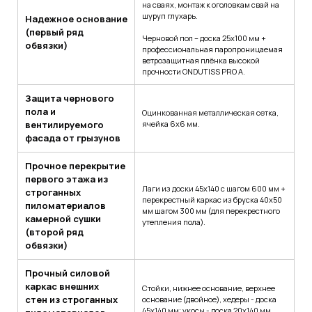
на сваях, монтаж к оголовкам свай на
шуруп глухарь.
Надежное основание
(первый ряд
Черновой пол – доска 25х100 мм +
обвязки)
профессиональная паропроницаемая
ветрозащитная плёнка высокой
прочности ONDUTISS PRO A.
Защита чернового
пола и
Оцинкованная металлическая сетка,
вентилируемого
ячейка 6х6 мм.
фасада от грызунов
Прочное перекрытие
первого этажа из
Лаги из доски 45х140 с шагом 600 мм +
строганных
перекрестный каркас из бруска 40х50
пиломатериалов
мм шагом 300 мм (для перекрестного
камерной сушки
утепления пола).
(второй ряд
обвязки)
Прочный силовой
каркас внешних
Стойки, нижнее основание, верхнее
стен из строганных
основание (двойное), хедеры - доска
45х140 мм; укосы - доска 20х140 мм.