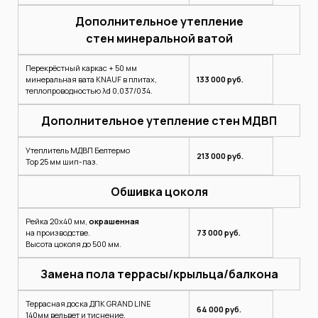
Дополнительное утепление
стен минеральной ватой
Перекрёстный каркас + 50 мм
минеральная вата KNAUF в плитах,
133 000 руб.
теплопроводностью λd 0,037/034.
Дополнительное утепление стен МДВП
Утеплитель МДВП Белтермо
213 000 руб.
Top 25 мм шип-паз.
Обшивка цоколя
Рейка 20х40 мм,
окрашенная
на производстве.
73 000 руб.
Высота цоколя до 500 мм.
Замена пола террасы/крыльца/балкона
Террасная доска ДПК GRAND LINE
64 000 руб.
140мм вельвет и тиснение.