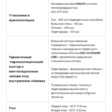
Минеральная вата
KNAUF
в плитах,
теплопроводностью
λd 0,037/034.
Утепление и
шумоизоляция
Пол - 200 мм (перекрестным способом)
Внешние стены - 150 мм
Потолок – 200 мм
Перегородки - 100 мм
Внешний контур и влажные
помещения - пароизоляционная
пленка и закладные из первичного
полиэтилена 200 мкм
DELTA/GRAND
Герметичный
LINE
с проклейкой соединений
специальным скотчем.
пароизоляционный
контур и
Перегородки - ветрозащитная плёнка с
вентиляционные
интегрированной монтажной лентой
зазоры под
ONDUTISS SMART A.
внутреннюю обшивку
По внешним стенам, потолку и
перегородкам выполняется
вентиляционный зазор из бруска
20х40 мм.
Первый этаж - ОСП-3 18 мм.
Пол
Второй этаж – ОСП-3 22 мм.