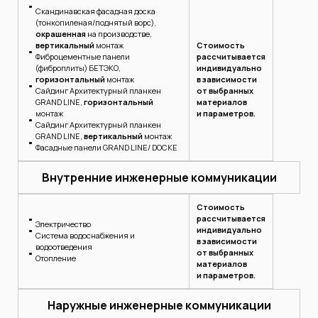
Скандинавская фасадная доска
(тонкопиленая/поднятый ворс),
окрашенная
на производстве,
вертикальный
монтаж
Стоимость
Фиброцементные панели
рассчитывается
(фиброплиты) БЕТЭКО,
индивидуально
горизонтальный
монтаж
в зависимости
Сайдинг Архитектурный планкен
от выбранных
GRAND LINE,
горизонтальный
материалов
монтаж
и параметров.
Сайдинг Архитектурный планкен
GRAND LINE,
вертикальный
монтаж
Фасадные панели GRAND LINE/ DOCKE
Внутренние инженерные коммуникации
Стоимость
рассчитывается
Электричество
индивидуально
Система водоснабжения и
в зависимости
водоотведения
от выбранных
Отопление
материалов
и параметров.
Наружные инженерные коммуникации