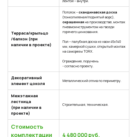
лентой – внутри.
Потолок –
скандинавская доска
(тонкопиленая/поднятый ворс),
окрашенная
на производстве, монтаж
пневмоинструментом на гвозди
горячего цинкования.
Терраса/крыльцо
/балкон (при
Пол – палубная доска из хвои 45х140
наличии в проекте)
мм, камерной сушки, открытый монтаж
на саморезы TORX.
Ограждение, поручень
- согласно проекту.
Декоративный
Металлический отлив по периметру.
элемент цоколя
Межэтажная
лестница
Строительная, техническая.
(при наличии в
проекте)
Стоимость
комплектации
4 480 000 руб.