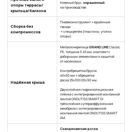
Клееный брус,
окрашенный
опоры террасы/
на производстве.
крыльца/балкона
Пневмоинструмент + ершённые
Сборка без
гвозди
компромиссов
+ спецкрепёж (пластины, уголки,
опоры).
Металлочерепица
GRAND LINE
Classic
РЕ, толщина 0,45 мм, комплект с
доборными элементами и защитой
от насекомых.
Контробрешетка брусок
40х50 мм + обрешетка
доска 25х100/20х90 мм.
Надёжная крыша
Двухслойная гидроизоляционная
плёнка с интегрированной монтажной
лентой ONDUTISS SMART D/
трёхслойная супердиффузионная
мембрана с интегрированной
монтажной лентой ONDUTISS SMART
AM.
Скандинавская доска