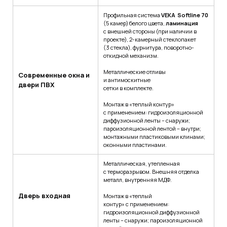
Профильная система
VEKA Softline 70
(5 камер) белого цвета,
ламинация
с внешней стороны (при наличии в
проекте), 2-камерный стеклопакет
(3 стекла), фурнитура, поворотно-
откидной механизм.
Металлические отливы
Современные окна и
и антимоскитные
двери ПВХ
сетки в комплекте.
Монтаж в «теплый контур»
с применением: гидроизоляционной
диффузионной ленты – снаружи;
пароизоляционной лентой – внутри;
монтажными пластиковыми клинами;
оконными пластинами.
Металлическая, утепленная
с терморазрывом. Внешняя отделка
металл, внутренняя МДФ.
Дверь входная
Монтаж в «теплый
контур» с применением:
гидроизоляционной диффузионной
ленты – снаружи; пароизоляционной