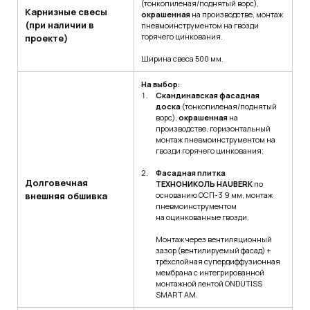
(тонкопиленая/поднятый ворс),
Карнизные свесы
окрашенная
на производстве, монтаж
(при наличии в
пневмоинструментом на гвозди
горячего цинкования.
проекте)
Ширина свеса 500 мм.
На выбор:
Скандинавская фасадная
доска
(тонкопиленая/поднятый
ворс),
окрашенная
на
производстве, горизонтальный
монтаж пневмоинструментом на
гвозди горячего цинкования;
Фасадная плитка
Долговечная
ТЕХНОНИКОЛЬ HAUBERK
по
внешняя обшивка
основанию ОСП-3 9 мм, монтаж
пневмоинструментом
на оцинкованные гвозди.
Монтаж через вентиляционный
зазор (вентилируемый фасад) +
трёхслойная супердиффузионная
мембрана с интегрированной
монтажной лентой ONDUTISS
SMART AM.